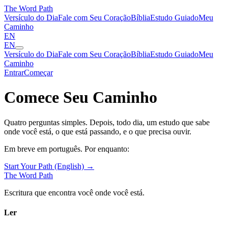
The Word
Path
Versículo do Dia
Fale com Seu Coração
Bíblia
Estudo Guiado
Meu
Caminho
EN
EN
Versículo do Dia
Fale com Seu Coração
Bíblia
Estudo Guiado
Meu
Caminho
Entrar
Começar
Comece Seu Caminho
Quatro perguntas simples. Depois, todo dia, um estudo que sabe
onde você está, o que está passando, e o que precisa ouvir.
Em breve em português. Por enquanto:
Start Your Path (English) →
The Word
Path
Escritura que encontra você onde você está.
Ler