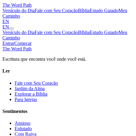
The Word
Path
Versículo do Dia
Fale com Seu Coração
Bíblia
Estudo Guiado
Meu
Caminho
EN
EN
Versículo do Dia
Fale com Seu Coração
Bíblia
Estudo Guiado
Meu
Caminho
Entrar
Começar
The Word
Path
Escritura que encontra você onde você está.
Ler
Fale com Seu Coração
Jardim da Alma
Explorar a Bíblia
Para Igrejas
Sentimentos
Ansioso
Enlutado
Com Raiva