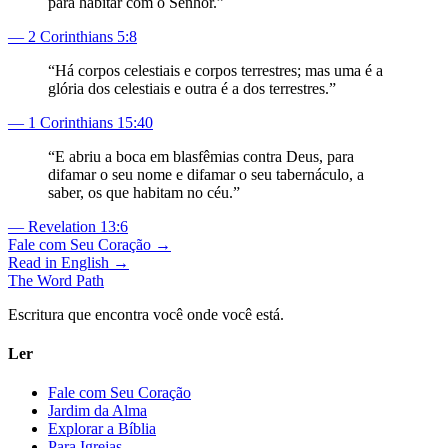
para habitar com o Senhor.
”
—
2 Corinthians 5:8
“
Há corpos celestiais e corpos terrestres; mas uma é a
glória dos celestiais e outra é a dos terrestres.
”
—
1 Corinthians 15:40
“
E abriu a boca em blasfêmias contra Deus, para
difamar o seu nome e difamar o seu tabernáculo, a
saber, os que habitam no céu.
”
—
Revelation 13:6
Fale com Seu Coração →
Read in English →
The Word
Path
Escritura que encontra você onde você está.
Ler
Fale com Seu Coração
Jardim da Alma
Explorar a Bíblia
Para Igrejas