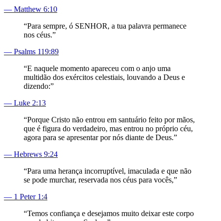
—
Matthew 6:10
“
Para sempre, ó SENHOR, a tua palavra permanece
nos céus.
”
—
Psalms 119:89
“
E naquele momento apareceu com o anjo uma
multidão dos exércitos celestiais, louvando a Deus e
dizendo:
”
—
Luke 2:13
“
Porque Cristo não entrou em santuário feito por mãos,
que é figura do verdadeiro, mas entrou no próprio céu,
agora para se apresentar por nós diante de Deus.
”
—
Hebrews 9:24
“
Para uma herança incorruptível, imaculada e que não
se pode murchar, reservada nos céus para vocês,
”
—
1 Peter 1:4
“
Temos confiança e desejamos muito deixar este corpo