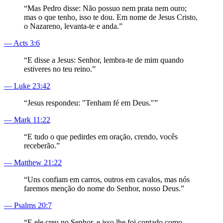
“
Mas Pedro disse: Não possuo nem prata nem ouro;
mas o que tenho, isso te dou. Em nome de Jesus Cristo,
o Nazareno, levanta-te e anda.
”
—
Acts 3:6
“
E disse a Jesus: Senhor, lembra-te de mim quando
estiveres no teu reino.
”
—
Luke 23:42
“
Jesus respondeu: "Tenham fé em Deus."
”
—
Mark 11:22
“
E tudo o que pedirdes em oração, crendo, vocês
receberão.
”
—
Matthew 21:22
“
Uns confiam em carros, outros em cavalos, mas nós
faremos menção do nome do Senhor, nosso Deus.
”
—
Psalms 20:7
“
E ele creu no Senhor, e isso lhe foi contado como