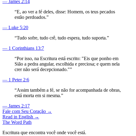
—
James 2:14
“
E, ao ver a fé deles, disse: Homem, os teus pecados
estão perdoados.
”
—
Luke 5:20
“
Tudo sofre, tudo crê, tudo espera, tudo suporta.
”
—
1 Corinthians 13:7
“
Por isso, na Escritura está escrito: "Eis que ponho em
Sião a pedra angular, escolhida e preciosa; e quem nela
crer não será decepcionado."
”
—
1 Peter 2:6
“
Assim também a fé, se não for acompanhada de obras,
está morta em si mesma.
”
—
James 2:17
Fale com Seu Coração →
Read in English →
The Word
Path
Escritura que encontra você onde você está.