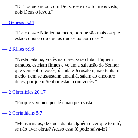
“
E Enoque andou com Deus; e ele não foi mais visto,
pois Deus o levou.
”
—
Genesis 5:24
“
E ele disse: Não tenha medo, porque são mais os que
estão conosco do que os que estão com eles.
”
—
2 Kings 6:16
“
Nesta batalha, vocês não precisarão lutar. Fiquem
parados, estejam firmes e vejam a salvação do Senhor
que vem sobre vocês, ó Judá e Jerusalém; não tenham
medo, nem se assustem; amanhã, saiam ao encontro
deles, porque o Senhor estará com vocês.
”
—
2 Chronicles 20:17
“
Porque vivemos por fé e não pela vista.
”
—
2 Corinthians 5:7
“
Meus irmãos, de que adianta alguém dizer que tem fé,
se não tiver obras? Acaso essa fé pode salvá-lo?
”