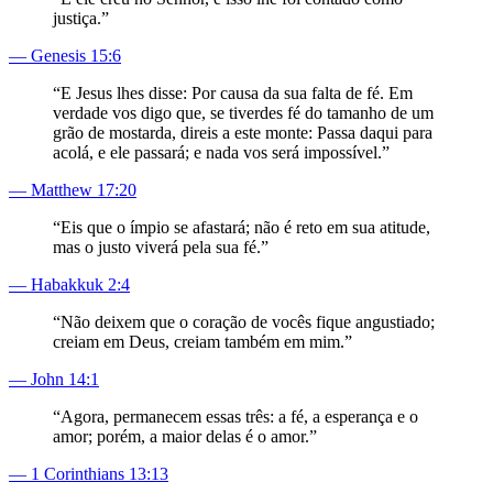
justiça.
”
—
Genesis 15:6
“
E Jesus lhes disse: Por causa da sua falta de fé. Em
verdade vos digo que, se tiverdes fé do tamanho de um
grão de mostarda, direis a este monte: Passa daqui para
acolá, e ele passará; e nada vos será impossível.
”
—
Matthew 17:20
“
Eis que o ímpio se afastará; não é reto em sua atitude,
mas o justo viverá pela sua fé.
”
—
Habakkuk 2:4
“
Não deixem que o coração de vocês fique angustiado;
creiam em Deus, creiam também em mim.
”
—
John 14:1
“
Agora, permanecem essas três: a fé, a esperança e o
amor; porém, a maior delas é o amor.
”
—
1 Corinthians 13:13