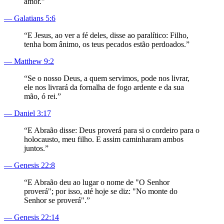
amor.
”
—
Galatians 5:6
“
E Jesus, ao ver a fé deles, disse ao paralítico: Filho,
tenha bom ânimo, os teus pecados estão perdoados.
”
—
Matthew 9:2
“
Se o nosso Deus, a quem servimos, pode nos livrar,
ele nos livrará da fornalha de fogo ardente e da sua
mão, ó rei.
”
—
Daniel 3:17
“
E Abraão disse: Deus proverá para si o cordeiro para o
holocausto, meu filho. E assim caminharam ambos
juntos.
”
—
Genesis 22:8
“
E Abraão deu ao lugar o nome de "O Senhor
proverá"; por isso, até hoje se diz: "No monte do
Senhor se proverá".
”
—
Genesis 22:14