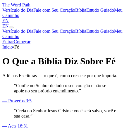
The Word
Path
Versículo do Dia
Fale com Seu Coração
Bíblia
Estudo Guiado
Meu
Caminho
EN
EN
Versículo do Dia
Fale com Seu Coração
Bíblia
Estudo Guiado
Meu
Caminho
Entrar
Começar
Início
›
Fé
O Que a Bíblia Diz Sobre
Fé
A fé nas Escrituras — o que é, como cresce e por que importa.
“
Confie no Senhor de todo o seu coração e não se
apoie no seu próprio entendimento.
”
—
Proverbs 3:5
“
Creia no Senhor Jesus Cristo e você será salvo, você e
sua casa.
”
—
Acts 16:31