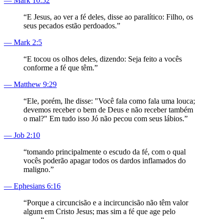
—
Mark 10:52
“
E Jesus, ao ver a fé deles, disse ao paralítico: Filho, os
seus pecados estão perdoados.
”
—
Mark 2:5
“
E tocou os olhos deles, dizendo: Seja feito a vocês
conforme a fé que têm.
”
—
Matthew 9:29
“
Ele, porém, lhe disse: "Você fala como fala uma louca;
devemos receber o bem de Deus e não receber também
o mal?" Em tudo isso Jó não pecou com seus lábios.
”
—
Job 2:10
“
tomando principalmente o escudo da fé, com o qual
vocês poderão apagar todos os dardos inflamados do
maligno.
”
—
Ephesians 6:16
“
Porque a circuncisão e a incircuncisão não têm valor
algum em Cristo Jesus; mas sim a fé que age pelo